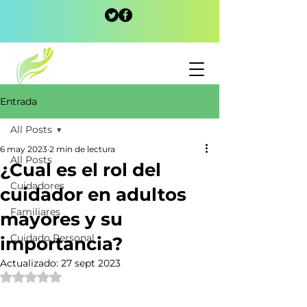
Entrada
All Posts
6 may 2023
2 min de lectura
All Posts
¿Cual es el rol del
Cuidadores
cuidador en adultos
Familiares
mayores y su
Cuidado Personal
importancia?
Actualizado:
27 sept 2023
Obtuvo NaN de 5 estrellas.