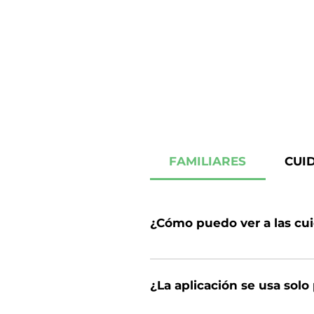
FAMILIARES
CUI
¿Cómo puedo ver a las cui
Descarga nuestra aplicación móv
pedirá que introduzca los servici
¿La aplicación se usa solo
precios. Si no ve cuidadores d
434-3309.