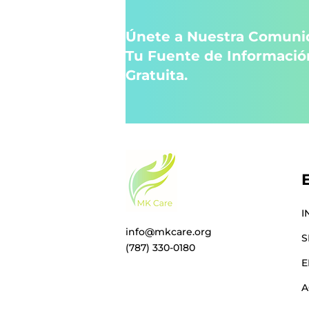
Únete a Nuestra Comuni
Tu Fuente de Informació
Gratuita.
I
info@mkcare.org
S
(787) 330-0180
E
A