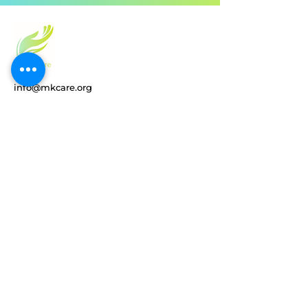
info@mkcare.org
(787) 330-0180
Disclosures
Politica Privacidad
Términos de Uso
Uso de Cookies
Sostenibilidad Ambiental
Política Devolución Productos
Conectar