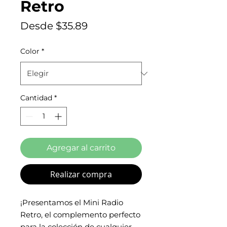
Retro
Precio
Desde
$35.89
de
oferta
Color
*
Cantidad
*
Agregar al carrito
Realizar compra
¡Presentamos el Mini Radio
Retro, el complemento perfecto
para la colección de cualquier